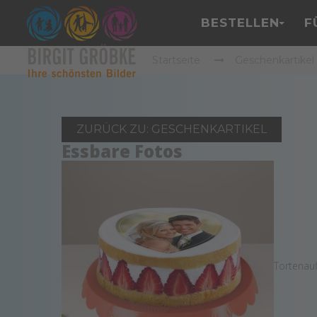
BESTELLEN
F
Startseite
Geschenkartikel
ZURÜCK ZU: GESCHENKARTIKEL
Essbare Fotos
Tortenauf