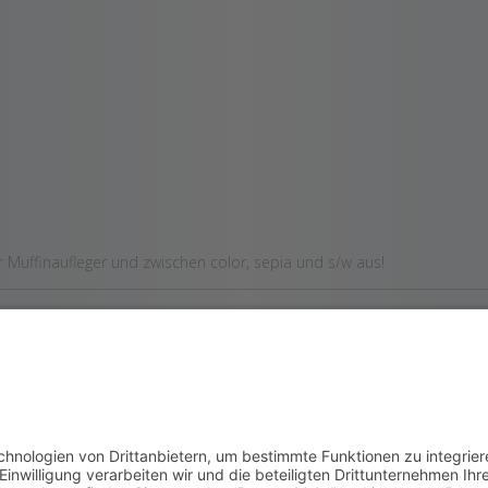
Muffinaufleger und zwischen color, sepia und s/w aus!
UNTERNEHMEN
UNSER SERVICE
IT GRÖBKE
Für Eltern
Für Kitas/Schulen
ÖNSTEN BILDER
Fotografen
02 30390