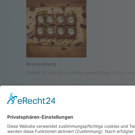
Beschreibung
Wählen Sie den/die von Ihnen gewünschten Torten- oder 
KONTAKTDATEN
DAS 
BIRG
Am Fasanenberg 48
18184 Poppendorf
IHRE SCH
038202 30390
0382